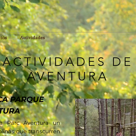
tos
Actividades
ACTIVIDADES DE
AVENTURA
CA PARQUE
TURA
ca Parc Aventura un
olinas que transcurren