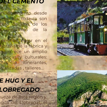
 DEL CEMENTO
funcionamiento desde
y en día todavía son
ímbolo de uno de los
ás increíbles de la
.
permite viajar en el
istoria de la fábrica y
do, ofrece un amplio
údicas y culturales:
ntes e itinerantes,
atralizadas
, talleres…
E HUG Y EL
LLOBREGADO
queza de esta región y,
gua del Llobregat, el