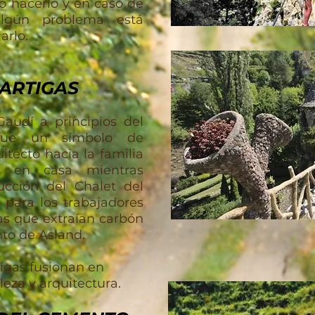
mo hacerlo y en caso de
lgún problema está
arlo.
 ARTIGAS
audí a principios del
fue un símbolo de
itecto hacia la familia
jó en casa mientras
ucción del Chalet del
 para los trabajadores
as que extraían carbón
nto de Asland.
tigas fusionan en
eza y arquitectura.