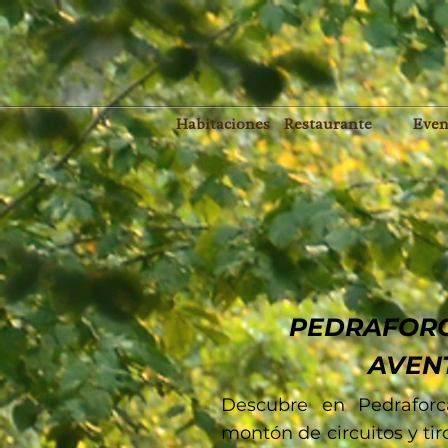
Habitaciones
Restaurante
Even
PEDRAFOR
AVEN
Descubre en Pedrafor
montón de circuitos y tir