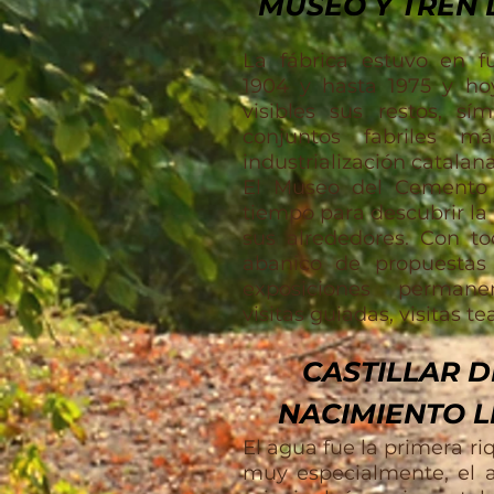
MUSEO Y TREN
La fábrica estuvo en 
1904 y hasta 1975 y ho
visibles sus restos, s
conjuntos fabriles m
industrialización catalana
El
Museo del Cemento
tiempo para descubrir la h
sus alrededores. Con to
abanico de propuestas l
exposiciones permane
visitas guiadas,
visitas te
CASTILLAR D
NACIMIENTO 
El agua fue la primera ri
muy especialmente, el a