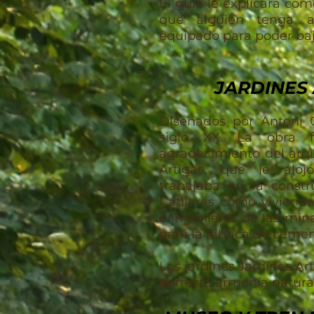
El guía le explicará có
que alguien tenga a
equipado para poder baj
JARDINES
Diseñados por Antoni G
siglo XX. La obra 
agradecimiento del arqu
Artigas, que le alo
trabajaba en la constr
Catllaràs como vivienda
e ingenieros de las min
para la fábrica de ceme
Los jardines Jardines Ar
perfecta armonía natural