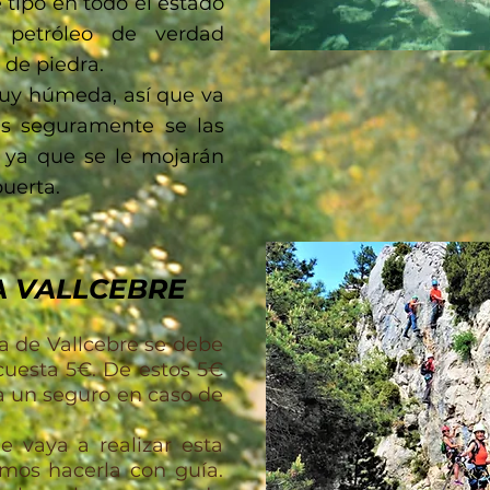
 tipo en todo el estado
 petróleo de verdad
 de piedra.
uy húmeda, así que va
fas seguramente se las
 ya que se le mojarán
uerta.
A VALLCEBRE
da de Vallcebre se debe
cuesta 5€. De estos 5€
a un seguro en caso de
e vaya a realizar esta
mos hacerla con guía.