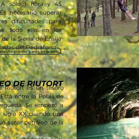
. A sólo 1 hora y 45
Es necesario superar
tes dificultades para
os, todo ello en los
de la Sierra de Ensija
giadas del Pedraforca.
onsulta precios y más en la web
EO DE RIUTORT
 Riutort es un tesoro
Está entre la Pobla de
Berguedà. Se empezó a
de siglo XX cuando una
ó sacar petróleo de la