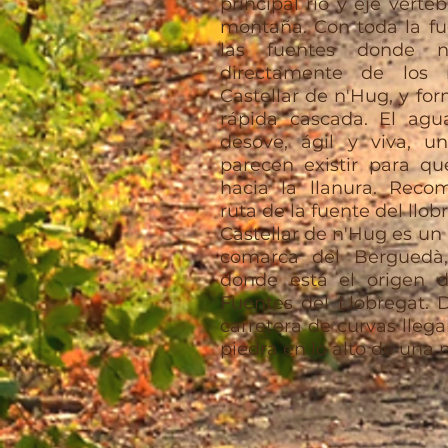
principal río y eje verte
montaña. Con toda la fue
las fuentes donde n
directamente de los 
Castellar de n'Hug, y f
rápida cascada. El agua
desove, ágil y viva, u
parecen existir para qu
hacia la llanura. Reco
ruta de la fuente del llob
Castellar de n'Hug es un
comarca del Berguedà,
donde está el origen de
Fuentes del Llobregat. 
carretera de curvas lleg
piedra en lo alto de una