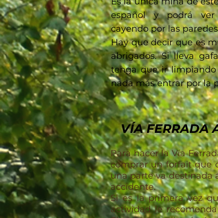
Es la única mina de este
español y podrá ver
cayendo por las paredes
Hay que decir que es m
abrigados. Si lleva ga
tenga que ir limpiando
nada más entrar por la p
VÍA FERRADA 
Para hacer la Vía Ferra
comprar un forfait que 
una parte va destinada 
accidente.
Si es la primera vez qu
actividad le recomenda