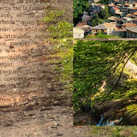
brador de este país de
rza de la naturaleza,
ace el río brotan
riscos que bordean
orman una abundante y
 atraviesa, señora y
nos parajes que sólo
e ella haga su curso
mendamos realizar la
regat.
 pequeño pueblo de la
 conocido por estar
l río Llobregat: Las
Después de una larga
amos a este pueblo de
 montaña.