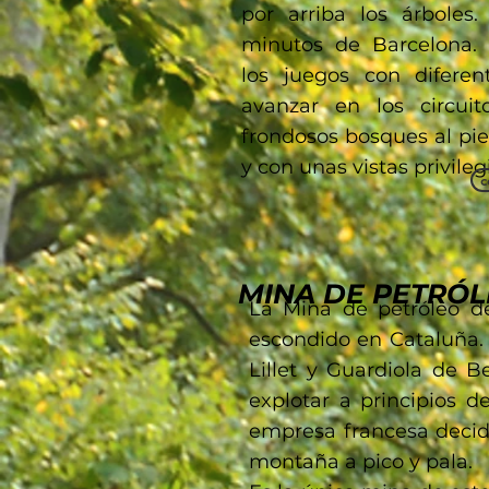
por arriba los árboles
minutos de Barcelona. 
los juegos con diferen
avanzar en los circuit
frondosos bosques al pie 
y con unas vistas privile
c
MINA DE PETRÓL
La Mina de petróleo de
escondido en Cataluña. 
Lillet y Guardiola de 
explotar a principios 
empresa francesa decidi
montaña a pico y pala.